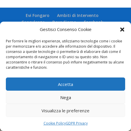
Evi Fongaro
Ambiti di Intervento
Consulenze
Dove Siamo
Facebook
Contatti
Privacy / Cookies
Gestisci Consenso Cookie
Per fornire le migliori esperienze, utilizziamo tecnologie come i cookie
Powered by AGW Multimedia
per memorizzare e/o accedere alle informazioni del dispositivo. Il
consenso a queste tecnologie ci permetterà di elaborare dati come il
comportamento di navigazione o ID unici su questo sito. Non
acconsentire o ritirare il consenso può influire negativamente su alcune
caratteristiche e funzioni.
Accetta
Nega
Visualizza le preferenze
Cookie Policy
GDPR Privacy