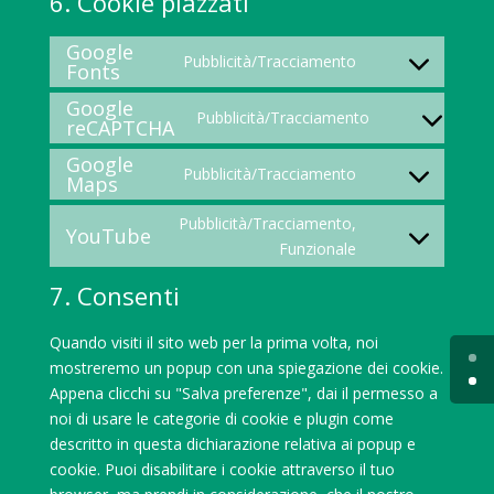
6. Cookie piazzati
Google
Pubblicità/Tracciamento
Fonts
Consent
to
Google
Pubblicità/Tracciamento
service
reCAPTCHA
Consent
google-
to
Google
Pubblicità/Tracciamento
fonts
service
Maps
Consent
google-
to
Pubblicità/Tracciamento,
recaptcha
YouTube
service
Consent
Funzionale
google-
to
maps
7. Consenti
service
youtube
Quando visiti il sito web per la prima volta, noi
mostreremo un popup con una spiegazione dei cookie.
Appena clicchi su "Salva preferenze", dai il permesso a
noi di usare le categorie di cookie e plugin come
descritto in questa dichiarazione relativa ai popup e
cookie. Puoi disabilitare i cookie attraverso il tuo