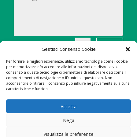
Invia
=
12 + 9
Gestisci Consenso Cookie
Per fornire le migliori esperienze, utilizziamo tecnologie come i cookie
per memorizzare e/o accedere alle informazioni del dispositivo. Il
consenso a queste tecnologie ci permetterà di elaborare dati come il
Avv. Evi Fongaro
comportamento di navigazione o ID unici su questo sito. Non
Sede dello studio: Corso Mazzini 4 – 36071 Arzignano
acconsentire o ritirare il consenso può influire negativamente su alcune
caratteristiche e funzioni.
– P.IVA 02786590246 – Pec
evi.fongaro@ordineavvocativicenza.it
Accetta
Evi Fongaro
Ambiti di Intervento
Nega
Consulenze
Dove Siamo
Facebook
Contatti
Privacy / Cookies
Visualizza le preferenze